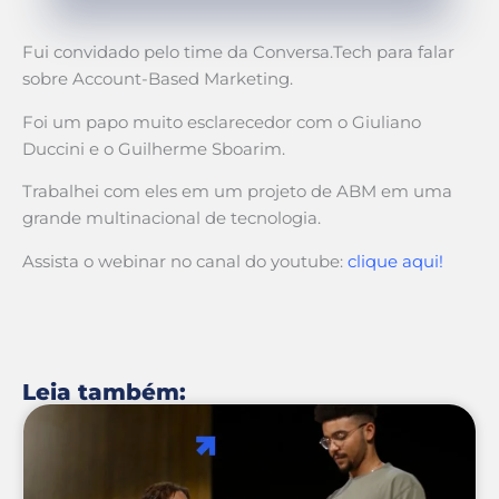
Fui convidado pelo time da Conversa.Tech para falar
sobre Account-Based Marketing.
Foi um papo muito esclarecedor com o Giuliano
Duccini e o Guilherme Sboarim.
Trabalhei com eles em um projeto de ABM em uma
grande multinacional de tecnologia.
Assista o webinar no canal do youtube:
clique aqui!
Leia também: