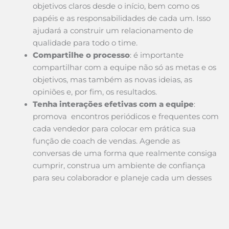
objetivos claros desde o início, bem como os
papéis e as responsabilidades de cada um. Isso
ajudará a construir um relacionamento de
qualidade para todo o time.
Compartilhe o processo
: é importante
compartilhar com a equipe não só as metas e os
objetivos, mas também as novas ideias, as
opiniões e, por fim, os resultados.
Tenha
interações efetivas com a equipe
:
promova encontros periódicos e frequentes com
cada vendedor para colocar em prática sua
função de coach de vendas. Agende as
conversas de uma forma que realmente consiga
cumprir, construa um ambiente de confiança
para seu colaborador e planeje cada um desses
encontros.
Faça uma mensuração contínua
: a última dica
é fazer uma mensuração contínua de todo o
processo. Monitore de forma efetiva o impacto