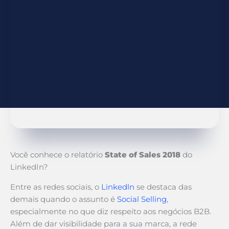
Você conhece o relatório
State of Sales 2018
do
LinkedIn?
Entre as redes sociais, o
Linkedln
se destaca das
demais quando o assunto é
Social Selling
,
especialmente no que diz respeito aos negócios B2B.
Além de dar visibilidade para a sua marca, a rede