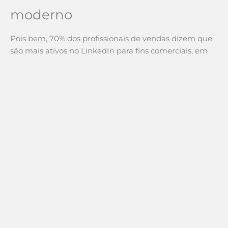
moderno
Pois bem, 70% dos profissionais de vendas dizem que
são mais ativos no LinkedIn para fins comerciais, em
comparação com plataformas de mídia social como
Facebook (64%), Twitter (43%), YouTube (41%) e
Instagram (39%). Ou seja, é preciso mais do que nunca
marcar presença nas redes sociais.
Importante também destacar alguns dados sobre o
uso de aplicativos de CRM, como Salesforce e Microsoft
Dynamics; de ferramentas de colaboração como Box,
Google Docs, Microsoft Office e Dropbox e também de
plataformas de comunicação empresarial
Tecnologia aplicada em
vendas é ineficaz sem um