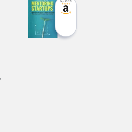
4,2 de 5
o