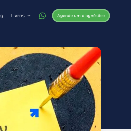
og
Livros
Agende um diagnóstico