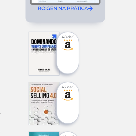
ROIGEN NA PRÁTICA
u
4,8 de 5
4,2 de 5
r
.