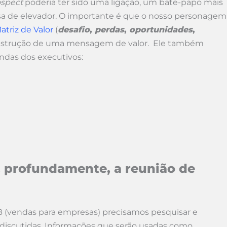
ospect
poderia ter sido uma ligação, um bate-papo mais
a de elevador. O importante é que o nosso personagem
atriz de Valor
(
desafio
,
perdas
,
oportunidades
,
 construção de uma mensagem de valor. Ele também
ndas dos executivos:
, profundamente, a reunião de
B (vendas para empresas) precisamos pesquisar e
discutidas. Informações que serão usadas como