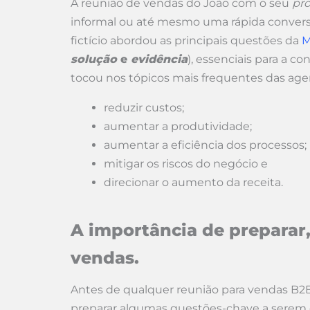
A reunião de vendas do João com o seu
pr
informal ou até mesmo uma rápida convers
fictício abordou as principais questões da
M
solução
e
evidência
), essenciais para a
tocou nos tópicos mais frequentes das age
reduzir custos;
aumentar a produtividade;
aumentar a eficiência dos processos;
mitigar os riscos do negócio e
direcionar o aumento da receita.
A importância de preparar
vendas.
Antes de qualquer reunião para vendas B2
preparar algumas questões-chave a serem 