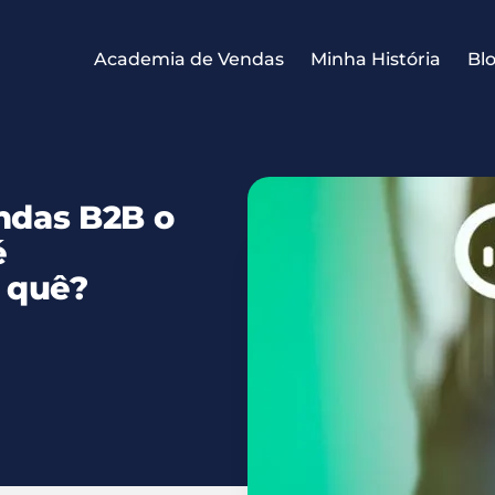
Academia de Vendas
Minha História
Bl
ndas B2B o
é
 quê?