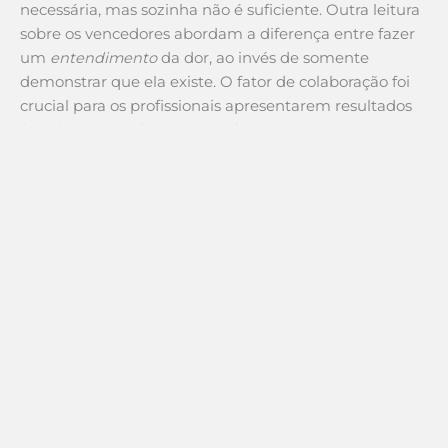
necessária, mas sozinha não é suficiente. Outra leitura
sobre os vencedores abordam a diferença entre fazer
um
entendimento
da dor, ao invés de somente
demonstrar que ela existe. O fator de colaboração foi
crucial para os profissionais apresentarem resultados
fora da curva. A forma como foram proativos e
responsivos com seus clientes colaborando com novas
ideias e perspectivas e trazendo VALOR para o negócio
(demonstrando e documentando).
Existem outros fatores de impacto, como o Social
Selling e o crescimento do Inbound marketing.
Assuntos de outros posts…
Leia também: