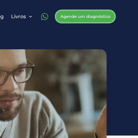
og
Livros
Agende um diagnóstico